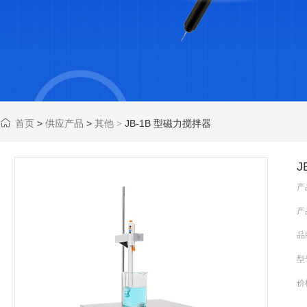
首页
>
供应产品
>
其他
JB-1B 型磁力搅拌器
>
J
产
产
品
型
价