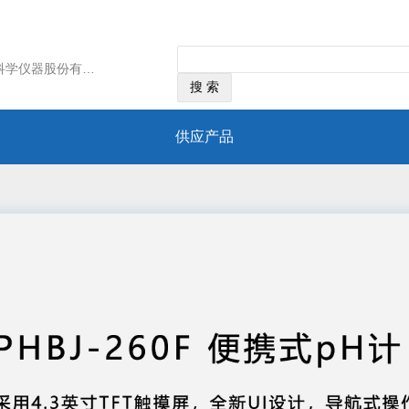
经营范围：“雷磁”是上海仪电科学仪器股份有限公司的自主品牌，创建于1940年，是中国pH计和玻璃 电极的诞生地，也是国内分析仪器的重要发 源地。长期以来专注干电化学分析仪器和水质分析仪 器事业，历经八一年努力，逐步发展成为国内最大的科学仪器企业之一，电化学分析仪 器的领 军企业,集科学仪器研发、生产、销售、应用、集成、服务为一体。
供应产品