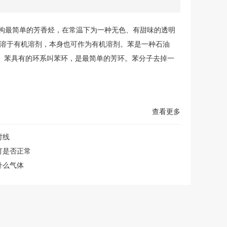
组成结构最简单的芳香烃，在常温下为一种无色、有甜味的透明
易溶于有机溶剂，本身也可作为有机溶剂。
苯
是一种石油
。苯具有的环系叫苯环，是最简单的芳环。苯分子去掉一
查看更多
射线
灯是否正常
什么气体