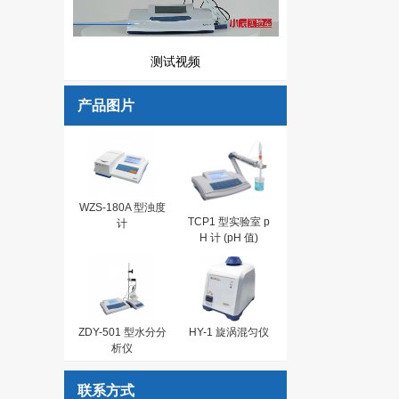
测试视频
产品图片
WZS-180A 型浊度
TCP1 型实验室 p
计
H 计 (pH 值)
ZDY-501 型水分分
HY-1 旋涡混匀仪
析仪
联系方式