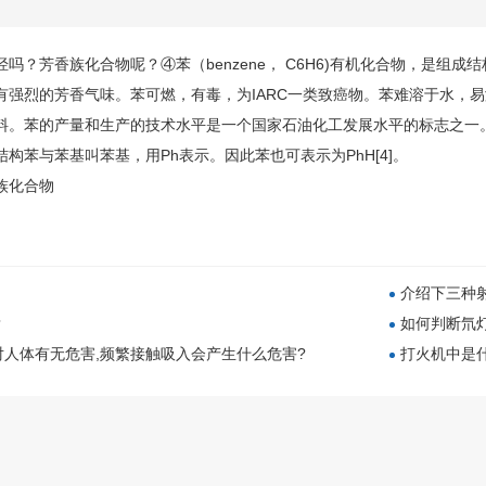
烃吗？芳香族化合物呢
？④
苯
（benzene， C6H6)有机化合物，是
有强烈的芳香气味。
苯
可燃，有毒，为IARC一类致癌物。苯难溶于水，
料。
苯
的产量和生产的技术水平是一个国家石油化工发展水平的标志之一
构苯与苯基叫苯基，用Ph表示。因此苯也可表示为PhH[4]。
族化合物
介绍下三种
？
如何判断氘
对人体有无危害,频繁接触吸入会产生什么危害?
打火机中是