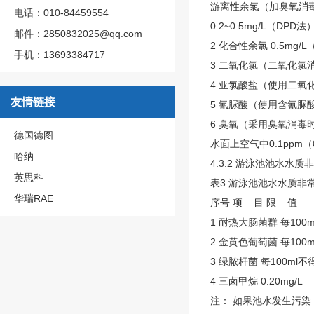
游离性余氯（加臭氧消毒时测
电话：010-84459554
0.2~0.5mg/L（DPD法
邮件：2850832025@qq.com
2 化合性余氯 0.5mg/
手机：13693384717
3 二氧化氯（二氧化氯消毒时
4 亚氯酸盐（使用二氧化氯
友情链接
5 氰脲酸（使用含氰脲酸
6 臭氧（采用臭氧消毒时）
德国德图
水面上空气中0.1ppm（0
哈纳
4.3.2 游泳池池水水
英思科
表3 游泳池池水水质非
华瑞RAE
序号 项 目 限 值
1 耐热大肠菌群 每100
2 金黄色葡萄菌 每100
3 绿脓杆菌 每100ml
4 三卤甲烷 0.20mg/L
注： 如果池水发生污