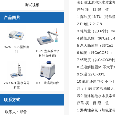
表1 游泳池池水水质常
测试视频
序号 项 目 限 值
1 浑浊度 1NTU（特殊情
产品图片
2 PH值 7.2~7.8
3 耗氧量（以O2计） 3m
4 菌落总数（36℃±1，48 
5 总大肠菌群（36℃±1，
WZS-180A 型浊度
TCP1 型实验室 p
计
6 碱度（以CaCO3计） 6
H 计 (pH 值)
7 钙硬度（以CaCO3计） 
8 总溶解性固体 不大于水源
9 水温 22℃~30℃
10 氧化还原电位 不小于
ZDY-501 型水分分
HY-1 旋涡混匀仪
析仪
注： ①超过游泳池最大
表2 游泳池池水水质
联系方式
序号 项 目 限 值
1 游离性余氯（加氯消
联系人：邓雪