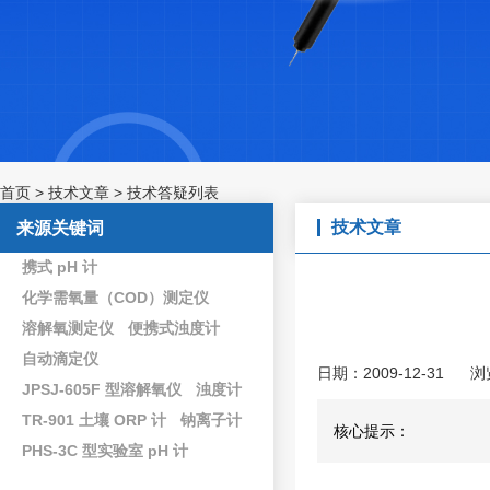
首页
>
技术文章
>
技术答疑列表
技术文章
来源关键词
携式 pH 计
化学需氧量（COD）测定仪
溶解氧测定仪
便携式浊度计
自动滴定仪
日期：2009-12-31
浏
JPSJ-605F 型溶解氧仪
浊度计
TR-901 土壤 ORP 计
钠离子计
核心提示：
PHS-3C 型实验室 pH 计